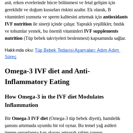
asit, erken evrelerinde hücre bölünmesi ve fetal gelişim için
gereklidir ve doğum kusurları riskini azaltır. Ek olarak, B
vitaminleri yumurta ve sperm kalitesini artırmak için
antioxidants
IVF nutrition
ile sinerji içinde çalışır. Yapraklı yeşillikler, fındık
ve tohumlar yemek, bu önemli vitaminleri
IVF supplements
nutrition
(Tüp bebek takviyeleri beslenmesi) kapsamında sağlar.
Hakkında oku: 
Tüp Bebek Tedavisi Aşamaları: Adım Adım 
Süreç
Omega-3 IVF diet and Anti-
Inflammatory Eating
How Omega-3 in the IVF diet Modulates
Inflammation
Bir
Omega-3 IVF diet
(Omega-3 tüp bebek diyeti), hamilelik
şansını artırmada uyumlu bir rol oynar. Bu temel yağ asitleri
üreme organlarına kan akışını artırarak rahim zarının