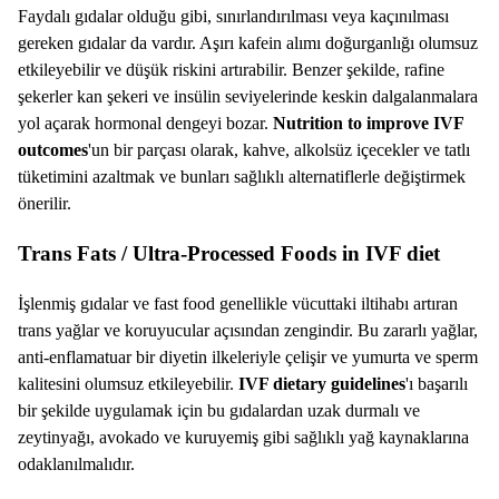
Faydalı gıdalar olduğu gibi, sınırlandırılması veya kaçınılması
gereken gıdalar da vardır. Aşırı kafein alımı doğurganlığı olumsuz
etkileyebilir ve düşük riskini artırabilir. Benzer şekilde, rafine
şekerler kan şekeri ve insülin seviyelerinde keskin dalgalanmalara
yol açarak hormonal dengeyi bozar.
Nutrition to improve IVF
outcomes
'un bir parçası olarak, kahve, alkolsüz içecekler ve tatlı
tüketimini azaltmak ve bunları sağlıklı alternatiflerle değiştirmek
önerilir.
Trans Fats / Ultra-Processed Foods in IVF diet
İşlenmiş gıdalar ve fast food genellikle vücuttaki iltihabı artıran
trans yağlar ve koruyucular açısından zengindir. Bu zararlı yağlar,
anti-enflamatuar bir diyetin ilkeleriyle çelişir ve yumurta ve sperm
kalitesini olumsuz etkileyebilir.
IVF dietary guidelines
'ı başarılı
bir şekilde uygulamak için bu gıdalardan uzak durmalı ve
zeytinyağı, avokado ve kuruyemiş gibi sağlıklı yağ kaynaklarına
odaklanılmalıdır.