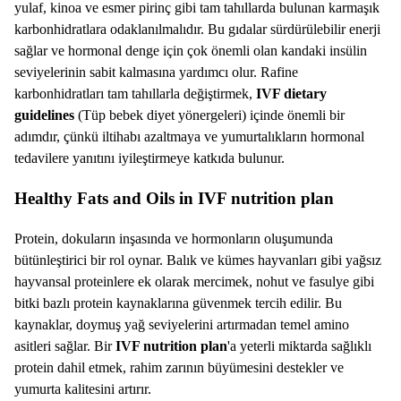
yulaf, kinoa ve esmer pirinç gibi tam tahıllarda bulunan karmaşık
karbonhidratlara odaklanılmalıdır. Bu gıdalar sürdürülebilir enerji
sağlar ve hormonal denge için çok önemli olan kandaki insülin
seviyelerinin sabit kalmasına yardımcı olur. Rafine
karbonhidratları tam tahıllarla değiştirmek,
IVF dietary
guidelines
(Tüp bebek diyet yönergeleri) içinde önemli bir
adımdır, çünkü iltihabı azaltmaya ve yumurtalıkların hormonal
tedavilere yanıtını iyileştirmeye katkıda bulunur.
Healthy Fats and Oils in IVF nutrition plan
Protein, dokuların inşasında ve hormonların oluşumunda
bütünleştirici bir rol oynar. Balık ve kümes hayvanları gibi yağsız
hayvansal proteinlere ek olarak mercimek, nohut ve fasulye gibi
bitki bazlı protein kaynaklarına güvenmek tercih edilir. Bu
kaynaklar, doymuş yağ seviyelerini artırmadan temel amino
asitleri sağlar. Bir
IVF nutrition plan
'a yeterli miktarda sağlıklı
protein dahil etmek, rahim zarının büyümesini destekler ve
yumurta kalitesini artırır.