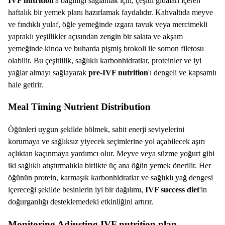
IVF nutrition
'a bağlılığı sağlamak için, çeşitli gıdaları içeren
haftalık bir yemek planı hazırlamak faydalıdır. Kahvaltıda meyve
ve fındıklı yulaf, öğle yemeğinde ızgara tavuk veya mercimekli
yapraklı yeşillikler açısından zengin bir salata ve akşam
yemeğinde kinoa ve buharda pişmiş brokoli ile somon filetosu
olabilir. Bu çeşitlilik, sağlıklı karbonhidratlar, proteinler ve iyi
yağlar almayı sağlayarak
pre-IVF nutrition
'ı dengeli ve kapsamlı
hale getirir.
Meal Timing Nutrient Distribution
Öğünleri uygun şekilde bölmek, sabit enerji seviyelerini
korumaya ve sağlıksız yiyecek seçimlerine yol açabilecek aşırı
açlıktan kaçınmaya yardımcı olur. Meyve veya süzme yoğurt gibi
iki sağlıklı atıştırmalıkla birlikte üç ana öğün yemek önerilir. Her
öğünün protein, karmaşık karbonhidratlar ve sağlıklı yağ dengesi
içereceği şekilde besinlerin iyi bir dağılımı,
IVF success diet
'in
doğurganlığı desteklemedeki etkinliğini artırır.
Monitoring Adjusting IVF nutrition plan