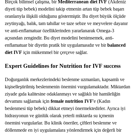
Birçok bilimsel çalışma, bir
Mediterranean diet IVF
(Akdeniz
diyeti tüp bebek) modelini takip etmenin artan tüp bebek başarı
oranlarıyla ilişkili olduğunu göstermiştir. Bu diyet büyük ölçüde
zeytinyağı, balık, tam tahıllar ve taze sebze ve meyvelere dayanır
ve anti-enflamatuar özelliklerinden yararlanarak Omega-3
açısından zengindir. Bu diyet modelini benimsemek, anti-
enflamatuar bir diyetin pratik bir uygulamasıdır ve bir
balanced
diet IVF
için mükemmel bir çerçeve sağlar.
Expert Guidelines for Nutrition for IVF success
Doğurganlık merkezlerindeki beslenme uzmanları, kapsamlı ve
kişiselleştirilmiş beslenmenin önemini vurgulamaktadır. Miktardan
ziyade gıda kalitesine odaklanmayı ve sağlıklı bir hamileliğin
devamını sağlamak için
female nutrition IVF
'e (Kadın
beslenmesi tüp bebek) dikkat etmeyi önermektedirler. Ayrıca iyi
hidrasyonun ve günlük olarak yeterli miktarda su içmenin
önemini vurgularlar. Bu klinik öneriler, çiftleri beslenme ve
döllenmede en iyi uygulamalara yönlendirmek için değerli bir