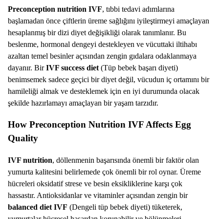
Preconception nutrition IVF
, tıbbi tedavi adımlarına
başlamadan önce çiftlerin üreme sağlığını iyileştirmeyi amaçlayan
hesaplanmış bir dizi diyet değişikliği olarak tanımlanır. Bu
beslenme, hormonal dengeyi destekleyen ve vücuttaki iltihabı
azaltan temel besinler açısından zengin gıdalara odaklanmaya
dayanır. Bir
IVF success diet
(Tüp bebek başarı diyeti)
benimsemek sadece geçici bir diyet değil, vücudun iç ortamını bir
hamileliği almak ve desteklemek için en iyi durumunda olacak
şekilde hazırlamayı amaçlayan bir yaşam tarzıdır.
How Preconception Nutrition IVF Affects Egg
Quality
IVF nutrition
, döllenmenin başarısında önemli bir faktör olan
yumurta kalitesini belirlemede çok önemli bir rol oynar. Üreme
hücreleri oksidatif strese ve besin eksikliklerine karşı çok
hassastır. Antioksidanlar ve vitaminler açısından zengin bir
balanced diet IVF
(Dengeli tüp bebek diyeti) tüketerek,
yumurtalar hücresel hasardan korunabilir ve bölünmeleri