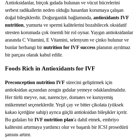
Antioksidanlar, birçok gıdada bulunan ve vücut hücrelerini
serbest radikallerin neden olduğu hasardan korumaya çalışan
doğal bileşiklerdir. Doğurganlık bağlamında,
antioxidants IVF
nutrition
, yumurta ve spermi kalitelerini bozabilecek oksidatif
stresten korumada çok önemli bir rol oynar. Yaygın antioksidanlar
arasında C Vitamini, E Vitamini, selenyum ve çinko bulunur ve
bunlar herhangi bir
nutrition for IVF success
planının ayrılmaz
bir parçası olarak kabul edilir.
Foods Rich in Antioxidants for IVF
Preconception nutrition IVF
sürecini geliştirmek için
antioksidan açısından zengin gıdalar yemeye odaklanılmalıdır.
Her türlü meyve, nar, narenciye, domates ve kuruyemiş
mükemmel seçeneklerdir. Yeşil çay ve bitter çikolata (yüksek
kakao içeriğine sahip) ayrıca güçlü antioksidan bileşikler içerir.
Bu gıdaları bir
IVF nutrition plan
'a dahil etmek, embriyo
kalitesini artırmaya yardımcı olur ve başarılı bir ICSI prosedürü
şansını artırır.