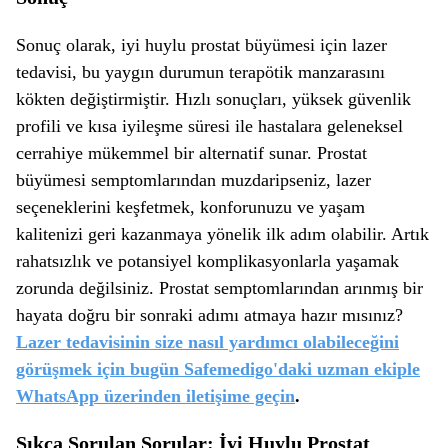
Sonuç olarak, iyi huylu prostat büyümesi için lazer
tedavisi, bu yaygın durumun terapötik manzarasını
kökten değiştirmiştir. Hızlı sonuçları, yüksek güvenlik
profili ve kısa iyileşme süresi ile hastalara geleneksel
cerrahiye mükemmel bir alternatif sunar. Prostat
büyümesi semptomlarından muzdaripseniz, lazer
seçeneklerini keşfetmek, konforunuzu ve yaşam
kalitenizi geri kazanmaya yönelik ilk adım olabilir. Artık
rahatsızlık ve potansiyel komplikasyonlarla yaşamak
zorunda değilsiniz. Prostat semptomlarından arınmış bir
hayata doğru bir sonraki adımı atmaya hazır mısınız?
Lazer tedavisinin size nasıl yardımcı olabileceğini
görüşmek için bugün Safemedigo'daki uzman ekiple
WhatsApp üzerinden iletişime geçin
.
Sıkça Sorulan Sorular: İyi Huylu Prostat