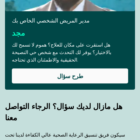
مدير المريض الشخصي الخاص بك
مجد
هل استقرت على مكان للعلاج؟ هموم لا تسمح لك
بالاختيار؟ يوفر لك التحدث مع شخص حي النصيحة
الحقيقية والاطمئنان الذي تحتاجه.
طرح سؤال
هل مازال لديك سؤال؟ الرجاء التواصل
معنا
سيكون فريق تنسيق الرعاية الصحية عالي الكفاءة لدينا تحت