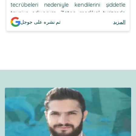
tecrübeleri nedeniyle kendilerini şiddetle
tavsiye ediyorum. Zaten medikal turizmde
öne çıkıyorlar ve üst düzey koordinasyon
المزيد
تم نشره على جوجل
bize zaman, emek ve para tasarrufu
sağladı.