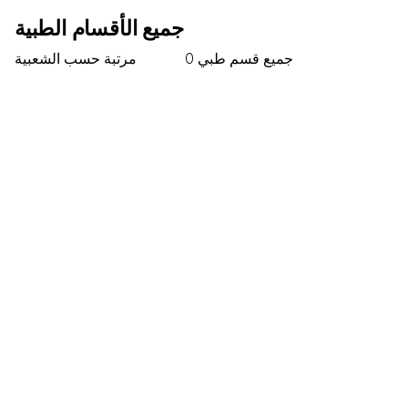
جميع الأقسام الطبية
مرتبة حسب الشعبية
0
جميع قسم طبي
Konuşma Terapisi
Konuşma Terapisi bölümü, çocuklarda ve
yetişkinlerde iletişim bozukluklarının değerlendirilmesi
ve tedavisi konusunda uzmanlaşmıştır. Nitelikli bir
konuşma terapisti, çocuklarda konuşma gecikmesi
tedavisi, kekemelik ve ses sorunları gibi çeşitli
durumları ele almak için bireysel ve grup konuşma
terapisi seansları sunar. Bölüm, hastaların etkili
iletişim kurma yeteneğini geliştirmeyi amaçlayan
özelleştirilmiş egzersizler ve aktiviteler yoluyla
konuşma bozuklukları tedavisine odaklanır. Bu,
hastaların özgüvenini ve sosyal katılımını artırır.