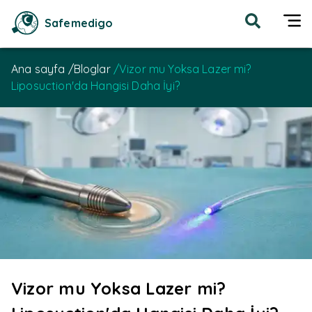
Safemedigo
Ana sayfa
/
Bloglar
/
Vizor mu Yoksa Lazer mi?
Liposuction'da Hangisi Daha İyi?
Vizor mu Yoksa Lazer mi?