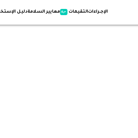
الإجـراءات
التقيمات
معايير السلامة
دليل الإستخد
٥٫٠