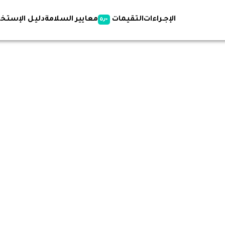
الإجـراءات
التقيمات
معايير السلامة
دليل الإستخد
٥٫٠